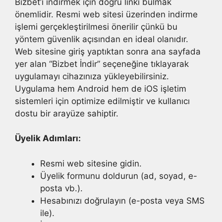
Bizbet’i indirmek için doğru linki bulmak
önemlidir. Resmi web sitesi üzerinden indirme
işlemi gerçekleştirilmesi önerilir çünkü bu
yöntem güvenlik açısından en ideal olanıdır.
Web sitesine giriş yaptıktan sonra ana sayfada
yer alan “Bizbet İndir” seçeneğine tıklayarak
uygulamayı cihazınıza yükleyebilirsiniz.
Uygulama hem Android hem de iOS işletim
sistemleri için optimize edilmiştir ve kullanıcı
dostu bir arayüze sahiptir.
Üyelik Adımları:
Resmi web sitesine gidin.
Üyelik formunu doldurun (ad, soyad, e-
posta vb.).
Hesabınızı doğrulayın (e-posta veya SMS
ile).