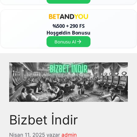
%500 + 290 FS
Hoşgeldin Bonusu
Bonusu Al
Bizbet İndir
Nisan 11, 2025
yazar
admin