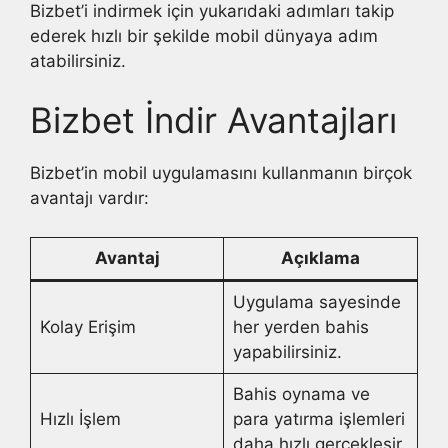
Bizbet’i indirmek için yukarıdaki adımları takip
ederek hızlı bir şekilde mobil dünyaya adım
atabilirsiniz.
Bizbet İndir Avantajları
Bizbet’in mobil uygulamasını kullanmanın birçok
avantajı vardır:
Avantaj
Açıklama
Uygulama sayesinde
Kolay Erişim
her yerden bahis
yapabilirsiniz.
Bahis oynama ve
Hızlı İşlem
para yatırma işlemleri
daha hızlı gerçekleşir.