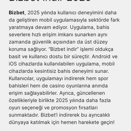
Bizbet
, 2025 yılında kullanıcı deneyimini daha
da geliştiren mobil uygulamasıyla sektörde fark
yaratmaya devam ediyor. Uygulama, bahis
severlere hızlı erişim imkanı sunarken aynı
zamanda güvenlik açısından da üst düzey
koruma sağlıyor. “Bizbet indir” işlemi oldukça
basit ve kullanıcı dostu bir süreçtir. Android ve
iOS cihazlarda kullanılabilen uygulama, mobil
cihazlarda kesintisiz bahis deneyimi sunar.
Kullanıcılar, uygulamayı indirerek hem spor
bahisleri hem de casino oyunlarına anında
erişim sağlayabilirler. Ayrıca, güncellenen
özellikleriyle birlikte 2025 yılında daha fazla
oyun seçeneği ve promosyon fırsatları
sunmaktadır. Bizbet’i indirerek bu ayrıcalıklı
dünyaya katılmak için hemen harekete geçin!