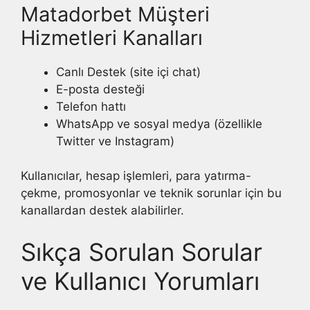
Matadorbet Müşteri
Hizmetleri Kanalları
Canlı Destek (site içi chat)
E-posta desteği
Telefon hattı
WhatsApp ve sosyal medya (özellikle
Twitter ve Instagram)
Kullanıcılar, hesap işlemleri, para yatırma-
çekme, promosyonlar ve teknik sorunlar için bu
kanallardan destek alabilirler.
Sıkça Sorulan Sorular
ve Kullanıcı Yorumları