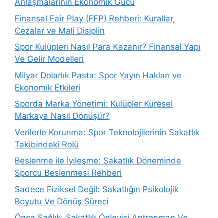
Anlaşmalarının Ekonomik Gücü
Finansal Fair Play (FFP) Rehberi: Kurallar,
Cezalar ve Mali Disiplin
Spor Kulüpleri Nasıl Para Kazanır? Finansal Yapı
Ve Gelir Modelleri
Milyar Dolarlık Pasta: Spor Yayın Hakları ve
Ekonomik Etkileri
Sporda Marka Yönetimi: Kulüpler Küresel
Markaya Nasıl Dönüşür?
Verilerle Korunma: Spor Teknolojilerinin Sakatlık
Takibindeki Rolü
Beslenme ile İyileşme: Sakatlık Döneminde
Sporcu Beslenmesi Rehberi
Sadece Fiziksel Değil: Sakatlığın Psikolojik
Boyutu Ve Dönüş Süreci
Önce Sağlık: Sakatlık Önleyici Antrenman Ve