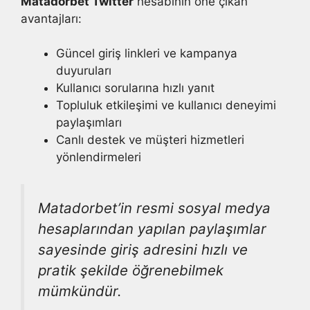
Matadorbet Twitter
hesabının öne çıkan
avantajları:
Güncel giriş linkleri ve kampanya
duyuruları
Kullanıcı sorularına hızlı yanıt
Topluluk etkileşimi ve kullanıcı deneyimi
paylaşımları
Canlı destek ve müşteri hizmetleri
yönlendirmeleri
Matadorbet’in resmi sosyal medya
hesaplarından yapılan paylaşımlar
sayesinde giriş adresini hızlı ve
pratik şekilde öğrenebilmek
mümkündür.