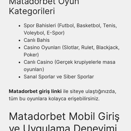
Matadorbet Oyun
Kategorileri
Spor Bahisleri (Futbol, Basketbol, Tenis,
Voleybol, E-Spor)
Canlı Bahis
Casino Oyunları (Slotlar, Rulet, Blackjack,
Poker)
Canlı Casino (Gerçek krupiyelerle masa
oyunları)
Sanal Sporlar ve Siber Sporlar
Matadorbet giriş linki
ile siteye ulaştığınızda,
tüm bu oyunlara kolayca erişebilirsiniz.
Matadorbet Mobil Giriş
ve Uygulama Deneyimi