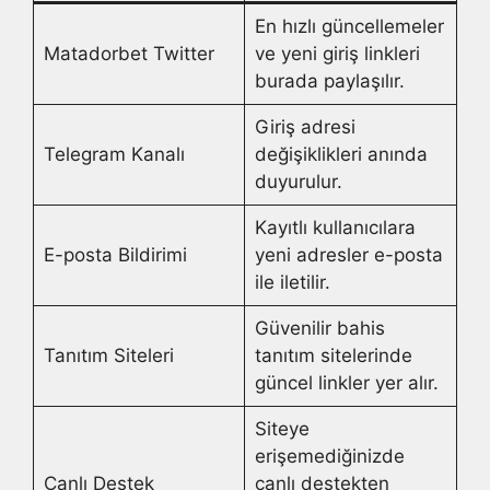
En hızlı güncellemeler
Matadorbet Twitter
ve yeni giriş linkleri
burada paylaşılır.
Giriş adresi
Telegram Kanalı
değişiklikleri anında
duyurulur.
Kayıtlı kullanıcılara
E-posta Bildirimi
yeni adresler e-posta
ile iletilir.
Güvenilir bahis
Tanıtım Siteleri
tanıtım sitelerinde
güncel linkler yer alır.
Siteye
erişemediğinizde
Canlı Destek
canlı destekten