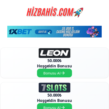
İçeriğe
atla
50.000₺
Hoşgeldin Bonusu
Bonusu Al
50.000₺
Hoşgeldin Bonusu
Bonusu Al