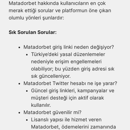
Matadorbet hakkında kullanıcıların en çok
merak ettiği sorular ve platformun öne çıkan
olumlu yönleri şunlardır:
Sık Sorulan Sorular:
Matadorbet giriş linki neden değişiyor?
Türkiye’deki yasal düzenlemeler
nedeniyle erişim engellemeleri
olabiliyor; bu yüzden giriş adresi sık
sık güncelleniyor.
Matadorbet Twitter hesabı ne işe yarar?
Güncel giriş linkleri, kampanyalar ve
müşteri desteği için aktif olarak
kullanılır.
Matadorbet güvenilir mi?
Lisanslı yapısı ile hizmet veren
Matadorbet, ödemelerini zamanında