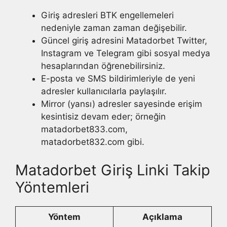
Giriş adresleri BTK engellemeleri
nedeniyle zaman zaman değişebilir.
Güncel giriş adresini Matadorbet Twitter,
Instagram ve Telegram gibi sosyal medya
hesaplarından öğrenebilirsiniz.
E-posta ve SMS bildirimleriyle de yeni
adresler kullanıcılarla paylaşılır.
Mirror (yansı) adresler sayesinde erişim
kesintisiz devam eder; örneğin
matadorbet833.com,
matadorbet832.com gibi.
Matadorbet Giriş Linki Takip
Yöntemleri
Yöntem
Açıklama