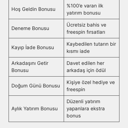
%100’e varan ilk
Hoş Geldin Bonusu
yatırım bonusu
Ücretsiz bahis ve
Deneme Bonusu
freespin fırsatları
Kaybedilen tutarın bir
Kayıp İade Bonusu
kısmı iade
Arkadaşını Getir
Davet edilen her
Bonusu
arkadaş için ödül
Kişiye özel hediye ve
Doğum Günü Bonusu
freespin
Düzenli yatırım
Aylık Yatırım Bonusu
yapanlara ekstra
bonus