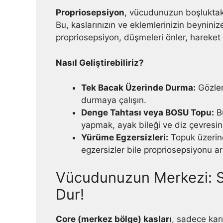
Propriosepsiyon
, vücudunuzun boşluktak
Bu, kaslarınızın ve eklemlerinizin beyniniz
propriosepsiyon, düşmeleri önler, hareket veri
Nasıl Geliştirebiliriz?
Tek Bacak Üzerinde Durma:
Gözler
durmaya çalışın.
Denge Tahtası veya BOSU Topu:
Bu
yapmak, ayak bileği ve diz çevresinde
Yürüme Egzersizleri:
Topuk üzerin
egzersizler bile propriosepsiyonu artı
Vücudunuzun Merkezi: S
Dur!
Core (merkez bölge) kasları
, sadece karı