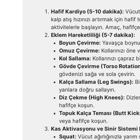
Hafif Kardiyo (5-10 dakika):
Vücut 
kalp atış hızınızı artırmak için hafif
aktivitelerle başlayın. Amaç, hafifç
Eklem Hareketliliği (5-7 dakika):
Boyun Çevirme:
Yavaşça boynunu
Omuz Çevirme:
Kollarınızı öne 
Kol Sallama:
Kollarınızı çapraz b
Gövde Çevirme (Torso Rotation
gövdenizi sağa ve sola çevirin.
Kalça Sallama (Leg Swings):
Bi
yanlara doğru sallayın.
Diz Çekme (High Knees):
Dizle
hafifçe koşun.
Topuk Kalça Teması (Butt Kick
veya hafifçe koşun.
Kas Aktivasyonu ve Sinir Sistemi H
Squat:
Vücut ağırlığınızla yarım 