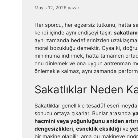
Mayıs 12, 2026
yazar
Her sporcu, her egzersiz tutkunu, hatta s
kendi içinde aynı endişeyi taşır:
sakatla
aynı zamanda hedeflerinizden uzaklaşmak
moral bozukluğu demektir. Oysa ki, doğru y
minimuma indirmek, hatta tamamen orta
onu dinlemek ve ona uygun antrenman meto
önlemekle kalmaz, aynı zamanda performan
Sakatlıklar Neden Ka
Sakatlıklar genellikle tesadüf eseri meydan
sonucu ortaya çıkarlar. Bunlar arasında
y
hacmini veya yoğunluğunu aniden artı
dengesizlikleri
,
esneklik eksikliği
ve
ye
bir makine olabilir, ama bu makineye doğ