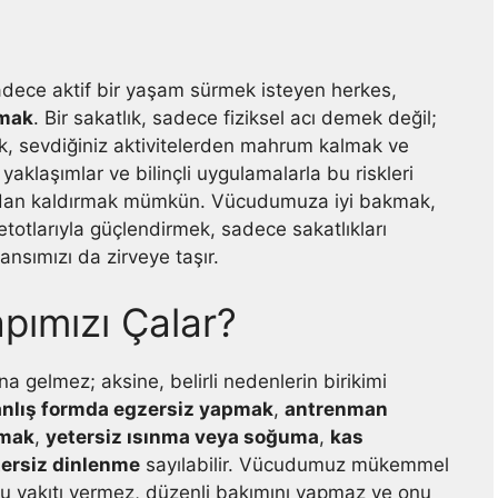
adece aktif bir yaşam sürmek isteyen herkes,
nmak
. Bir sakatlık, sadece fiziksel acı demek değil;
, sevdiğiniz aktivitelerden mahrum kalmak ve
aklaşımlar ve bilinçli uygulamalarla bu riskleri
dan kaldırmak mümkün. Vücudumuza iyi bakmak,
tlarıyla güçlendirmek, sadece sakatlıkları
sımızı da zirveye taşır.
pımızı Çalar?
a gelmez; aksine, belirli nedenlerin birikimi
anlış formda egzersiz yapmak
,
antrenman
rmak
,
yetersiz ısınma veya soğuma
,
kas
tersiz dinlenme
sayılabilir. Vücudumuz mükemmel
ru yakıtı vermez, düzenli bakımını yapmaz ve onu