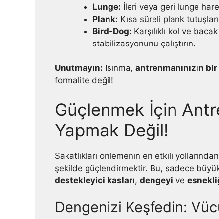
Lunge:
İleri veya geri lunge hare
Plank:
Kısa süreli plank tutuşları
Bird-Dog:
Karşılıklı kol ve baca
stabilizasyonunu çalıştırın.
Unutmayın:
Isınma,
antrenmanınızın bir 
formalite değil!
Güçlenmek İçin Ant
Yapmak Değil!
Sakatlıkları önlemenin en etkili yollarında
şekilde güçlendirmektir. Bu, sadece büyü
destekleyici kasları
,
dengeyi
ve
esnekli
Dengenizi Keşfedin: Vü