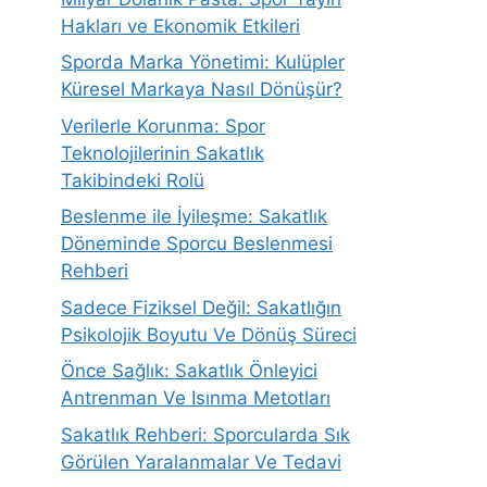
Hakları ve Ekonomik Etkileri
Sporda Marka Yönetimi: Kulüpler
Küresel Markaya Nasıl Dönüşür?
Verilerle Korunma: Spor
Teknolojilerinin Sakatlık
Takibindeki Rolü
Beslenme ile İyileşme: Sakatlık
Döneminde Sporcu Beslenmesi
Rehberi
Sadece Fiziksel Değil: Sakatlığın
Psikolojik Boyutu Ve Dönüş Süreci
Önce Sağlık: Sakatlık Önleyici
Antrenman Ve Isınma Metotları
Sakatlık Rehberi: Sporcularda Sık
Görülen Yaralanmalar Ve Tedavi