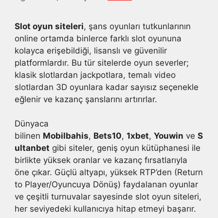
Slot oyun siteleri
, şans oyunları tutkunlarının
online ortamda binlerce farklı slot oyununa
kolayca erişebildiği, lisanslı ve güvenilir
platformlardır. Bu tür sitelerde oyun severler;
klasik slotlardan jackpotlara, temalı video
slotlardan 3D oyunlara kadar sayısız seçenekle
eğlenir ve kazanç şanslarını artırırlar.
Dünyaca
bilinen
Mobilbahis
,
Bets10
,
1xbet
,
Youwin
ve
S
ultanbet
gibi siteler, geniş oyun kütüphanesi ile
birlikte yüksek oranlar ve kazanç fırsatlarıyla
öne çıkar. Güçlü altyapı, yüksek RTP’den (Return
to Player/Oyuncuya Dönüş) faydalanan oyunlar
ve çeşitli turnuvalar sayesinde slot oyun siteleri,
her seviyedeki kullanıcıya hitap etmeyi başarır.