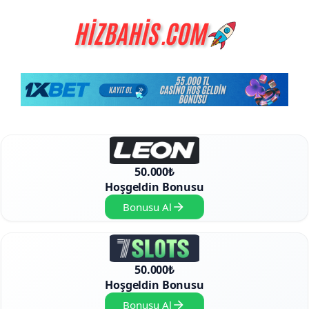
İçeriğe
atla
50.000₺
Hoşgeldin Bonusu
Bonusu Al
50.000₺
Hoşgeldin Bonusu
Bonusu Al