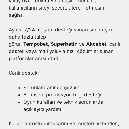
kolay oyun bulma ve anlaşılır menüler,
kullanıcıların siteyi severek tercih etmesini
sağlar.
Ayrıca 7/24 müşteri desteği sunan siteler çok
daha fazla talep
görür.
Tempobet
,
Superbetin
ve
Akcebet
, canlı
destek veya mail yoluyla hızlı çözümler sunan
platformlar arasındadır.
Canlı destek:
Sorunlara anında çözüm.
Bonus ve promosyon bilgi desteği.
Oyun kuralları ve teknik sorunlarda
açıklayıcı yardım.
Kullanıcı dostu bir tasarım ve müşteri hizmetleri,