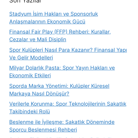
Son Yazılar
Stadyum İsim Hakları ve Sponsorluk
Anlaşmalarının Ekonomik Gücü
Finansal Fair Play (FFP) Rehberi: Kurallar,
Cezalar ve Mali Disiplin
Spor Kulüpleri Nasıl Para Kazanır? Finansal Yapı
Ve Gelir Modelleri
Milyar Dolarlık Pasta: Spor Yayın Hakları ve
Ekonomik Etkileri
Sporda Marka Yönetimi: Kulüpler Küresel
Markaya Nasıl Dönüşür?
Verilerle Korunma: Spor Teknolojilerinin Sakatlık
Takibindeki Rolü
Beslenme ile İyileşme: Sakatlık Döneminde
Sporcu Beslenmesi Rehberi