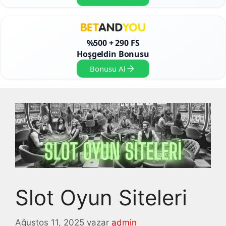
%500 + 290 FS
Hoşgeldin Bonusu
Bonusu Al
Slot Oyun Siteleri
Ağustos 11, 2025
yazar
admin