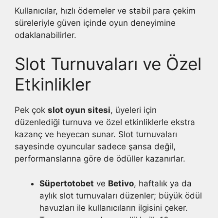
Kullanıcılar, hızlı ödemeler ve stabil para çekim
süreleriyle güven içinde oyun deneyimine
odaklanabilirler.
Slot Turnuvaları ve Özel
Etkinlikler
Pek çok
slot oyun sitesi
, üyeleri için
düzenlediği turnuva ve özel etkinliklerle ekstra
kazanç ve heyecan sunar. Slot turnuvaları
sayesinde oyuncular sadece şansa değil,
performanslarına göre de ödüller kazanırlar.
Süpertotobet
ve
Betivo
, haftalık ya da
aylık slot turnuvaları düzenler; büyük ödül
havuzları ile kullanıcıların ilgisini çeker.