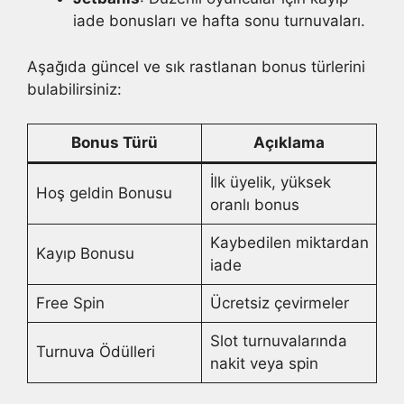
iade bonusları ve hafta sonu turnuvaları.
Aşağıda güncel ve sık rastlanan bonus türlerini
bulabilirsiniz:
Bonus Türü
Açıklama
İlk üyelik, yüksek
Hoş geldin Bonusu
oranlı bonus
Kaybedilen miktardan
Kayıp Bonusu
iade
Free Spin
Ücretsiz çevirmeler
Slot turnuvalarında
Turnuva Ödülleri
nakit veya spin