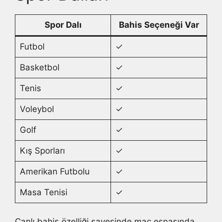
Spor Dalı
Bahis Seçeneği Var
Futbol
✓
Basketbol
✓
Tenis
✓
Voleybol
✓
Golf
✓
Kış Sporları
✓
Amerikan Futbolu
✓
Masa Tenisi
✓
Canlı bahis özelliği sayesinde maç esnasında