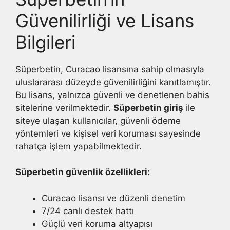
Güvenilirliği ve Lisans
Bilgileri
Süperbetin, Curacao lisansına sahip olmasıyla
uluslararası düzeyde güvenilirliğini kanıtlamıştır.
Bu lisans, yalnızca güvenli ve denetlenen bahis
sitelerine verilmektedir.
Süperbetin giriş
ile
siteye ulaşan kullanıcılar, güvenli ödeme
yöntemleri ve kişisel veri koruması sayesinde
rahatça işlem yapabilmektedir.
Süperbetin güvenlik özellikleri:
Curacao lisansı ve düzenli denetim
7/24 canlı destek hattı
Güçlü veri koruma altyapısı