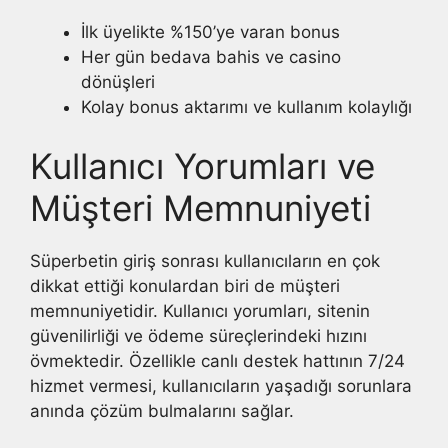
İlk üyelikte %150’ye varan bonus
Her gün bedava bahis ve casino
dönüşleri
Kolay bonus aktarımı ve kullanım kolaylığı
Kullanıcı Yorumları ve
Müşteri Memnuniyeti
Süperbetin giriş sonrası kullanıcıların en çok
dikkat ettiği konulardan biri de müşteri
memnuniyetidir. Kullanıcı yorumları, sitenin
güvenilirliği ve ödeme süreçlerindeki hızını
övmektedir. Özellikle canlı destek hattının 7/24
hizmet vermesi, kullanıcıların yaşadığı sorunlara
anında çözüm bulmalarını sağlar.