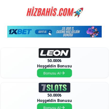
İçeriğe
atla
50.000₺
Hoşgeldin Bonusu
Bonusu Al
50.000₺
Hoşgeldin Bonusu
Bonusu Al