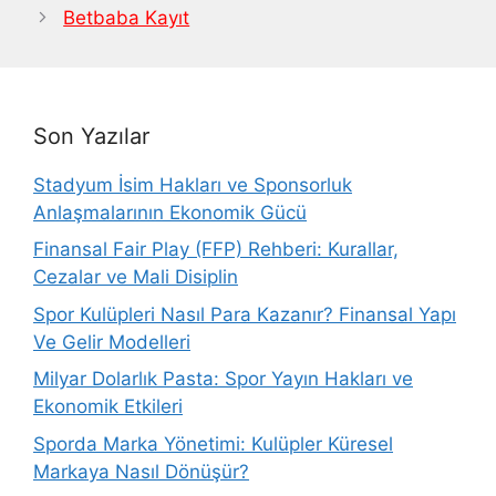
Betbaba Kayıt
Son Yazılar
Stadyum İsim Hakları ve Sponsorluk
Anlaşmalarının Ekonomik Gücü
Finansal Fair Play (FFP) Rehberi: Kurallar,
Cezalar ve Mali Disiplin
Spor Kulüpleri Nasıl Para Kazanır? Finansal Yapı
Ve Gelir Modelleri
Milyar Dolarlık Pasta: Spor Yayın Hakları ve
Ekonomik Etkileri
Sporda Marka Yönetimi: Kulüpler Küresel
Markaya Nasıl Dönüşür?