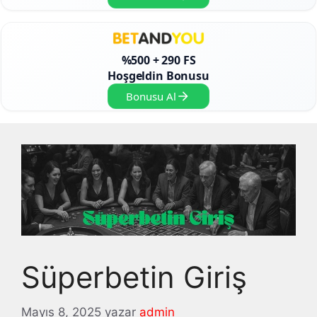
%500 + 290 FS
Hoşgeldin Bonusu
Bonusu Al
Süperbetin Giriş
Mayıs 8, 2025
yazar
admin