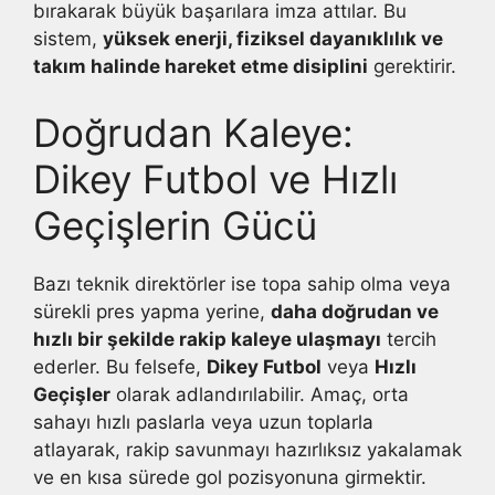
bırakarak büyük başarılara imza attılar. Bu
sistem,
yüksek enerji, fiziksel dayanıklılık ve
takım halinde hareket etme disiplini
gerektirir.
Doğrudan Kaleye:
Dikey Futbol ve Hızlı
Geçişlerin Gücü
Bazı teknik direktörler ise topa sahip olma veya
sürekli pres yapma yerine,
daha doğrudan ve
hızlı bir şekilde rakip kaleye ulaşmayı
tercih
ederler. Bu felsefe,
Dikey Futbol
veya
Hızlı
Geçişler
olarak adlandırılabilir. Amaç, orta
sahayı hızlı paslarla veya uzun toplarla
atlayarak, rakip savunmayı hazırlıksız yakalamak
ve en kısa sürede gol pozisyonuna girmektir.