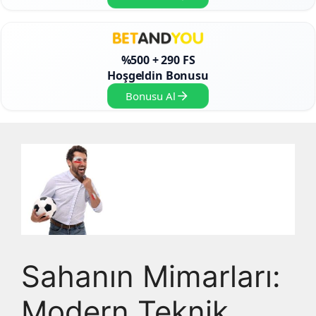
%500 + 290 FS
Hoşgeldin Bonusu
Bonusu Al
Sahanın Mimarları:
Modern Teknik