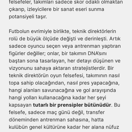
felsefeler, takımları sadece skor odaklı olmaktan
çıkarıp, izleyicilere bir sanat eseri sunma
potansiyeli taşır.
Futbolun evrimiyle birlikte, teknik direktörlerin
rolü de büyük ölçüde değişti ve derinleşti. Artık
sadece oyuncu seçen veya antrenman yaptıran
figürler değiller; onlar, bir takımın DNA’sını
baştan sona tasarlayan, her detayı düşünen ve
vizyonunu sahaya aktaran stratejistlerdir. Bir
teknik direktörün oyun felsefesi, takımının nasıl
topa sahip olacağından, nasıl pres yapacağına,
hangi alanları savunacağına ve gol arayışında
hangi yolları kullanacağına kadar her şeyi
kapsayan
tutarlı bir prensipler bütünüdür
. Bu
felsefe, sadece maç günü değil, transfer
döneminden antrenman sahasına, hatta
kulübün genel kültürüne kadar her alana nüfuz