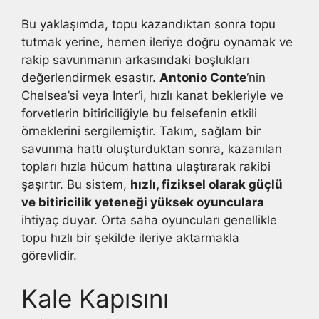
Bu yaklaşımda, topu kazandıktan sonra topu
tutmak yerine, hemen ileriye doğru oynamak ve
rakip savunmanın arkasındaki boşlukları
değerlendirmek esastır.
Antonio Conte
‘nin
Chelsea’si veya Inter’i, hızlı kanat bekleriyle ve
forvetlerin bitiriciliğiyle bu felsefenin etkili
örneklerini sergilemiştir. Takım, sağlam bir
savunma hattı oluşturduktan sonra, kazanılan
topları hızla hücum hattına ulaştırarak rakibi
şaşırtır. Bu sistem,
hızlı, fiziksel olarak güçlü
ve bitiricilik yeteneği yüksek oyunculara
ihtiyaç duyar. Orta saha oyuncuları genellikle
topu hızlı bir şekilde ileriye aktarmakla
görevlidir.
Kale Kapısını