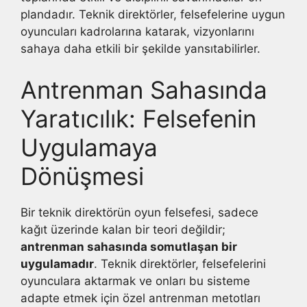
plandadır. Teknik direktörler, felsefelerine uygun
oyuncuları kadrolarına katarak, vizyonlarını
sahaya daha etkili bir şekilde yansıtabilirler.
Antrenman Sahasında
Yaratıcılık: Felsefenin
Uygulamaya
Dönüşmesi
Bir teknik direktörün oyun felsefesi, sadece
kağıt üzerinde kalan bir teori değildir;
antrenman sahasında somutlaşan bir
uygulamadır
. Teknik direktörler, felsefelerini
oyunculara aktarmak ve onları bu sisteme
adapte etmek için özel antrenman metotları