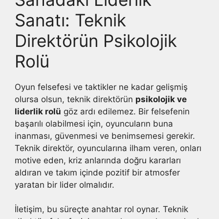
Sanatı: Teknik
Direktörün Psikolojik
Rolü
Oyun felsefesi ve taktikler ne kadar gelişmiş
olursa olsun, teknik direktörün
psikolojik ve
liderlik rolü
göz ardı edilemez. Bir felsefenin
başarılı olabilmesi için, oyuncuların buna
inanması, güvenmesi ve benimsemesi gerekir.
Teknik direktör, oyuncularına ilham veren, onları
motive eden, kriz anlarında doğru kararları
aldıran ve takım içinde pozitif bir atmosfer
yaratan bir lider olmalıdır.
İletişim, bu süreçte anahtar rol oynar. Teknik