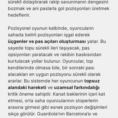
sürekli dolaştırarak rakip savunmanın dengesini
bozmak ve ani paslarla gol pozisyonları üretmek
hedeflenir.
Pozisyonel oyunun kalbinde, oyuncuların
sahada belirli pozisyonları işgal ederek
üçgenler ve pas açıları oluşturması
yatar. Bu
sayede topu sürekli ileri taşıyacak, pas
opsiyonları yaratacak ve rakibin baskısından
kurtulacak yollar bulunur. Oyuncular, top
kendilerinde olmasa bile, bir sonraki pası
alacakları en uygun pozisyonu sürekli olarak
ararlar. Bu sistemde her oyuncunun
topsuz
alandaki hareketi
ve
uzamsal farkındalığı
kritik öneme sahiptir. Kanat beklerinin içeri kat
etmesi, orta saha oyuncularının stoperlerin
arasına girmesi gibi esnek pozisyon değişimleri
sıkça görülür. Guardiola’nın Barcelona’sı ve