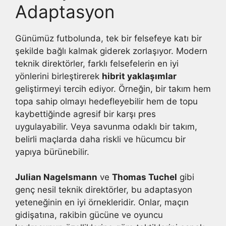
Adaptasyon
Günümüz futbolunda, tek bir felsefeye katı bir
şekilde bağlı kalmak giderek zorlaşıyor. Modern
teknik direktörler, farklı felsefelerin en iyi
yönlerini birleştirerek
hibrit yaklaşımlar
geliştirmeyi tercih ediyor. Örneğin, bir takım hem
topa sahip olmayı hedefleyebilir hem de topu
kaybettiğinde agresif bir karşı pres
uygulayabilir. Veya savunma odaklı bir takım,
belirli maçlarda daha riskli ve hücumcu bir
yapıya bürünebilir.
Julian Nagelsmann
ve
Thomas Tuchel
gibi
genç nesil teknik direktörler, bu adaptasyon
yeteneğinin en iyi örnekleridir. Onlar, maçın
gidişatına, rakibin gücüne ve oyuncu