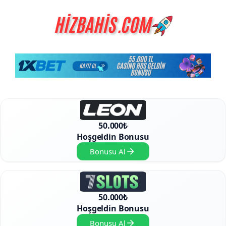
İçeriğe
atla
50.000₺
Hoşgeldin Bonusu
Bonusu Al
50.000₺
Hoşgeldin Bonusu
Bonusu Al