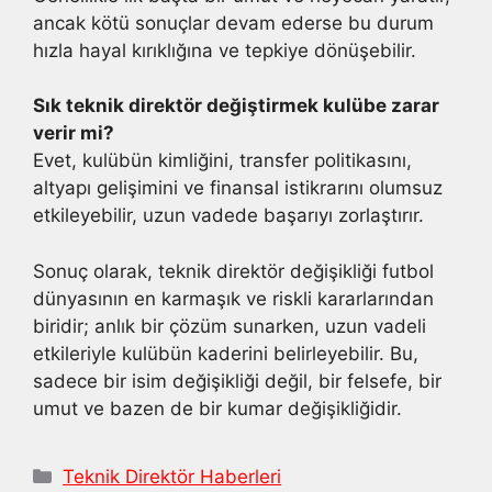
ancak kötü sonuçlar devam ederse bu durum
hızla hayal kırıklığına ve tepkiye dönüşebilir.
Sık teknik direktör değiştirmek kulübe zarar
verir mi?
Evet, kulübün kimliğini, transfer politikasını,
altyapı gelişimini ve finansal istikrarını olumsuz
etkileyebilir, uzun vadede başarıyı zorlaştırır.
Sonuç olarak, teknik direktör değişikliği futbol
dünyasının en karmaşık ve riskli kararlarından
biridir; anlık bir çözüm sunarken, uzun vadeli
etkileriyle kulübün kaderini belirleyebilir. Bu,
sadece bir isim değişikliği değil, bir felsefe, bir
umut ve bazen de bir kumar değişikliğidir.
Kategoriler
Teknik Direktör Haberleri