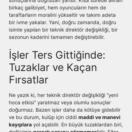
sonuçlarına doğrudan yansır. Kısa sürede alınan
birkaç galibiyet, hem oyuncuların hem de
taraftarların moralini yükseltir ve takımı adeta
bir ivme yakalar. Yani, doğru zamanda, doğru
isimle yapılan bir teknik direktör değişikliği, bir
sezonun kaderini tamamen değiştirebilir.
İşler Ters Gittiğinde:
Tuzaklar ve Kaçan
Fırsatlar
Ne yazık ki, her teknik direktör değişikliği “yeni
hoca etkisi” yaratmaz veya olumlu sonuçlar
doğurmaz. Bazen işler daha da kötüye gidebilir
ve bu durum, kulüp için ciddi
maddi ve manevi
kayıplara
yol açabilir. En büyük tuzaklardan biri,
değişimin
gerçek sorunu çözmemesi
dir. Eğer