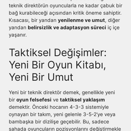
teknik direktörün oyuncularla ne kadar çabuk bir
bağ kurabileceği açısından kritik öneme sahiptir.
Kısacası, bir yandan
yenilenme ve umut
, diğer
yandan
belirsizlik ve adaptasyon süreci
iç içe
yaşanır.
Taktiksel Değişimler:
Yeni Bir Oyun Kitabı,
Yeni Bir Umut
Yeni bir teknik direktör demek, genellikle yeni
bir
oyun felsefesi
ve
taktiksel yaklaşım
demektir. Önceki hocanın 4-3-3 sistemiyle
oynayan bir takım, yeni gelenle 3-5-2’ye veya
bambaşka bir dizilişe geçebilir. Bu, sadece
sahada oyuncuların pozisyonlarını değiştirmekle