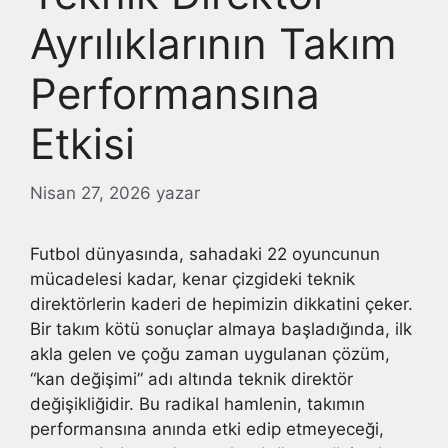
Ayrılıklarının Takım
Performansına
Etkisi
Nisan 27, 2026
yazar
Futbol dünyasında, sahadaki 22 oyuncunun
mücadelesi kadar, kenar çizgideki teknik
direktörlerin kaderi de hepimizin dikkatini çeker.
Bir takım kötü sonuçlar almaya başladığında, ilk
akla gelen ve çoğu zaman uygulanan çözüm,
“kan değişimi” adı altında teknik direktör
değişikliğidir. Bu radikal hamlenin, takımın
performansına anında etki edip etmeyeceği,