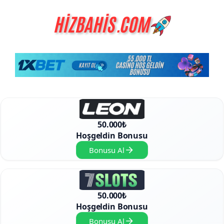
İçeriğe
atla
50.000₺
Hoşgeldin Bonusu
Bonusu Al
50.000₺
Hoşgeldin Bonusu
Bonusu Al