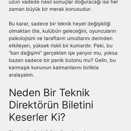
uzun vadede nasıl sonuçlar doğuracağı ise her
zaman büyük bir merak konusudur.
Bu karar, sadece bir teknik heyet değişikliği
olmaktan öte, kulübün geleceğini, oyuncuların
psikolojisini ve taraftarın umutlarını derinden
etkileyen, yüksek riskli bir kumardır. Peki, bu
“kan değişimi” gerçekten işe yarıyor mu, yoksa
bazen sadece bir panik butonu mu? Gelin, bu
karmaşık konunun katmanlarını birlikte
aralayalım.
Neden Bir Teknik
Direktörün Biletini
Keserler Ki?