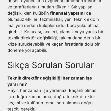
düşer, oyuncuların özgüveni tamamen kaybolur
ve taraftarların umutları tükenir. Sık yapılan
değişiklikler, kulübün
finansal yapısını
da
olumsuz etkiler; tazminatlar, yeni teknik ekibin
maliyeti derken kulüpler ciddi borç yükü altına
girebilir. Kısacası, aceleci, plansız veya yanlış bir
teknik direktör değişikliği, takımı daha derin bir
krize sürükleyebilir ve kaçan fırsatlarla dolu bir
döneme yol açabilir.
Sıkça Sorulan Sorular
Teknik direktör değişikliği her zaman işe
yarar mı?
Hayır, her zaman işe yaramaz. Başarılı olması
için doğru zamanlama, doğru teknik direktör
seçimi ve kulübün temel sorunlarının doğru
tespiti gerekir.